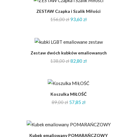
-40%
ZESTAW Czapka i Szalik Miłości
156,00
zł
93,60
zł
-40%
Zestaw dwóch kubków emaliowanych
138,00
zł
82,80
zł
-35%
Koszulka MIŁOŚĆ
89,00
zł
57,85
zł
-35%
Kubek emaliowany POMARAŃCZOWY