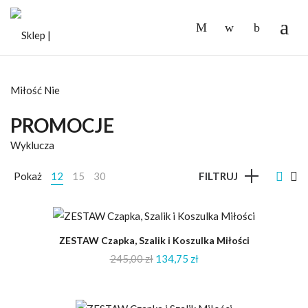
-
PROMOCJE
Pokaż
12
15
30
FILTRUJ
-45%
ZESTAW Czapka, Szalik i Koszulka Miłości
245,00
zł
134,75
zł
00
00
00
00
Days
Hrs
Mins
Secs