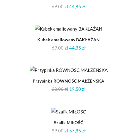
69,00
zł
44,85
zł
-35%
Kubek emaliowany BAKŁAŻAN
69,00
zł
44,85
zł
-35%
Przypinka RÓWNOŚĆ MAŁŻEŃSKA
30,00
zł
19,50
zł
-35%
Szalik MIŁOŚĆ
89,00
zł
57,85
zł