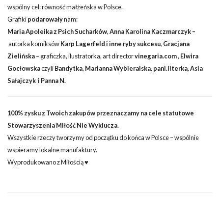
wspólny cel: równość małżeńska w Polsce.
Grafiki
podarowały
nam:
Maria Apoleika z
Psich Sucharków
,
Anna Karolina Kaczmarczyk –
autorka komiksów
Karp Lagerfeld i inne ryby sukcesu
,
Gracjana
Zielińska –
graficzka, ilustratorka, art director
vinegaria.com
,
Elwira
Gocłowska
czyli
Bandytka
,
Marianna Wybieralska
,
pani.literka
,
Asia
Sałajczyk
i
Panna N.
100% zysku z Twoich zakupów przeznaczamy na cele statutowe
Stowarzyszenia Miłość Nie Wyklucza.
Wszystkie rzeczy tworzymy od początku do końca w Polsce – wspólnie
wspieramy lokalne manufaktury.
Wyprodukowano z Miłością ♥