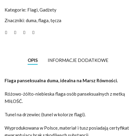
Kategorie:
Flagi
,
Gadżety
Znaczniki:
duma
,
flaga
,
tęcza
OPIS
INFORMACJE DODATKOWE
Flaga panseksualna duma, idealna na Marsz Równości.
Różowo-żólto-niebieska flaga osób panseksualnych z metką
MIŁOŚĆ.
Tunel na drzewiec (tunel w kolorze flagi).
Wyprodukowana w Polsce, materiał i tusz posiadają certyfikat
gwarantujący brak szkodliwych substancji.