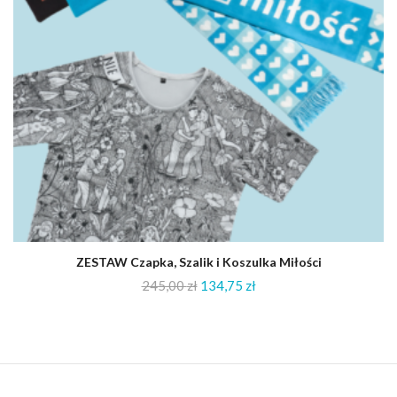
ZESTAW Czapka, Szalik i Koszulka Miłości
245,00
zł
134,75
zł