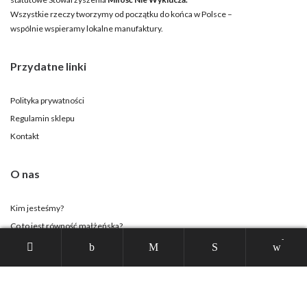
Wszystkie rzeczy tworzymy od początku do końca w Polsce –
wspólnie wspieramy lokalne manufaktury.
Przydatne linki
Polityka prywatności
Regulamin sklepu
Kontakt
O nas
Kim jesteśmy?
Co to jest równość małżeńska?
-
Strona Stowarzyszenia
Twoje konto