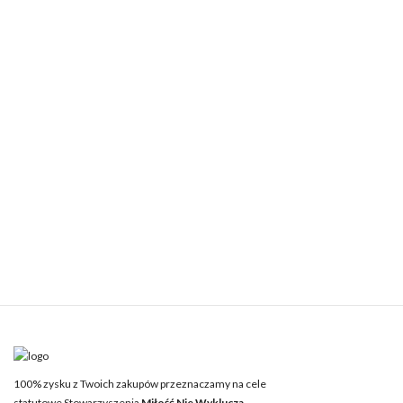
100% zysku z Twoich zakupów przeznaczamy na cele
statutowe Stowarzyszenia
Miłość Nie Wyklucza.