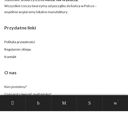
Wszystkie rzeczy tworzymy od początku do końca w Polsce –
wspólnie wspieramy lokalne manufaktury.
Przydatne linki
Polityka prywatności
Regulamin sklepu
Kontakt
O nas
Kim jesteśmy?
Co to jest równość małżeńska?
-
Strona Stowarzyszenia
Twoje konto