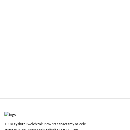
100% zysku z Twoich zakupów przeznaczamy na cele
statutowe Stowarzyszenia
Miłość Nie Wyklucza.