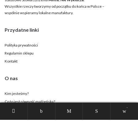
Wszystkie rzeczy tworzymy od początku do końca w Polsce –
wspólnie wspieramy lokalne manufaktury.
Przydatne linki
Polityka prywatności
Regulamin sklepu
Kontakt
O nas
Kim jesteśmy?
Co to jest równość małżeńska?
-
Strona Stowarzyszenia
Twoje konto