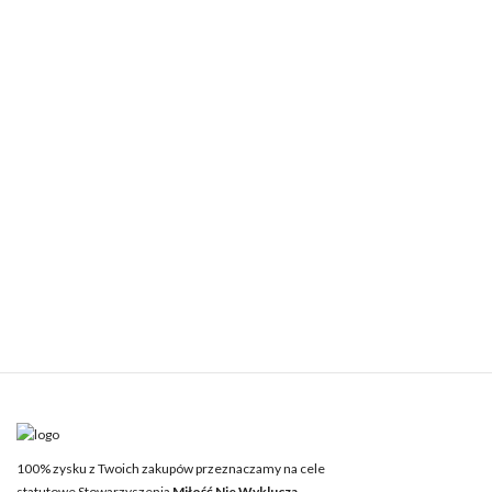
100% zysku z Twoich zakupów przeznaczamy na cele
statutowe Stowarzyszenia
Miłość Nie Wyklucza.