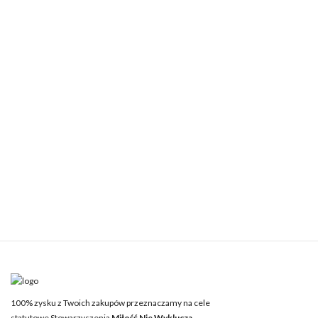
100% zysku z Twoich zakupów przeznaczamy na cele
statutowe Stowarzyszenia
Miłość Nie Wyklucza.