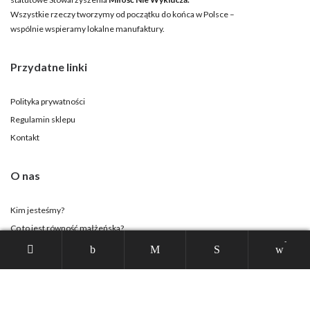
Wszystkie rzeczy tworzymy od początku do końca w Polsce –
wspólnie wspieramy lokalne manufaktury.
Przydatne linki
Polityka prywatności
Regulamin sklepu
Kontakt
O nas
Kim jesteśmy?
Co to jest równość małżeńska?
-
Strona Stowarzyszenia
Twoje konto