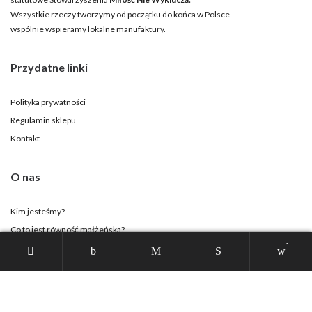
Wszystkie rzeczy tworzymy od początku do końca w Polsce –
wspólnie wspieramy lokalne manufaktury.
Przydatne linki
Polityka prywatności
Regulamin sklepu
Kontakt
O nas
Kim jesteśmy?
Co to jest równość małżeńska?
-
Strona Stowarzyszenia
Twoje konto