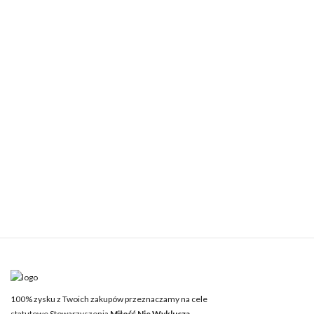
100% zysku z Twoich zakupów przeznaczamy na cele
statutowe Stowarzyszenia
Miłość Nie Wyklucza.