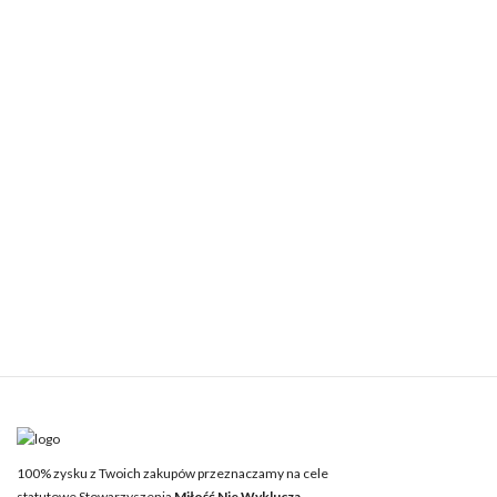
100% zysku z Twoich zakupów przeznaczamy na cele
statutowe Stowarzyszenia
Miłość Nie Wyklucza.