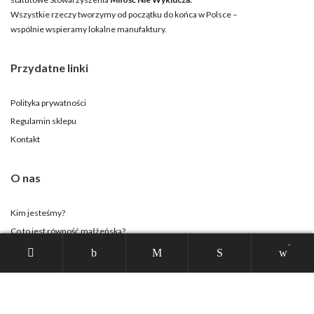
Wszystkie rzeczy tworzymy od początku do końca w Polsce –
wspólnie wspieramy lokalne manufaktury.
Przydatne linki
Polityka prywatności
Regulamin sklepu
Kontakt
O nas
Kim jesteśmy?
Co to jest równość małżeńska?
-
Strona Stowarzyszenia
Twoje konto