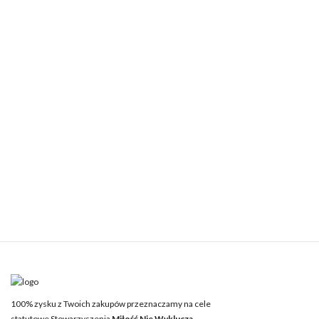
100% zysku z Twoich zakupów przeznaczamy na cele
statutowe Stowarzyszenia
Miłość Nie Wyklucza.