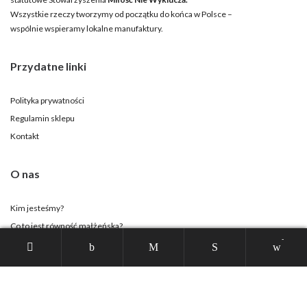
Wszystkie rzeczy tworzymy od początku do końca w Polsce –
wspólnie wspieramy lokalne manufaktury.
Przydatne linki
Polityka prywatności
Regulamin sklepu
Kontakt
O nas
Kim jesteśmy?
Co to jest równość małżeńska?
-
Strona Stowarzyszenia
Twoje konto