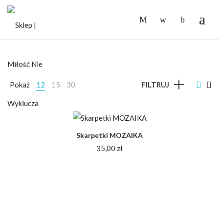
-
Pokaż
12
15
30
FILTRUJ
Skarpetki MOZAIKA
35,00
zł