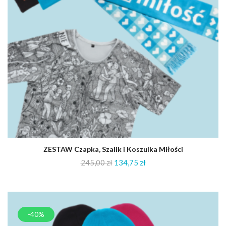
ZESTAW Czapka, Szalik i Koszulka Miłości
245,00
zł
134,75
zł
-40%