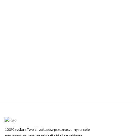
100% zysku z Twoich zakupów przeznaczamy na cele
statutowe Stowarzyszenia
Miłość Nie Wyklucza.