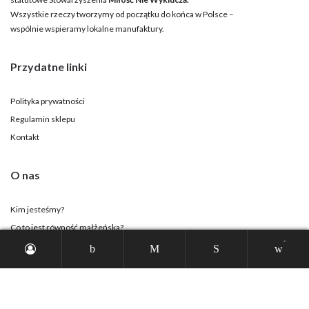
Wszystkie rzeczy tworzymy od początku do końca w Polsce –
wspólnie wspieramy lokalne manufaktury.
Przydatne linki
Polityka prywatności
Regulamin sklepu
Kontakt
O nas
Kim jesteśmy?
Co to jest równość małżeńska?
-
Strona Stowarzyszenia
Twoje konto