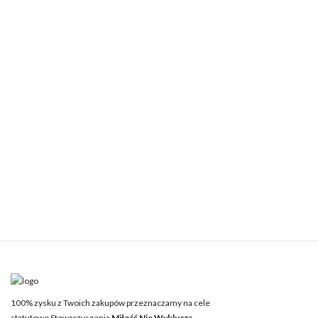
100% zysku z Twoich zakupów przeznaczamy na cele
statutowe Stowarzyszenia
Miłość Nie Wyklucza.