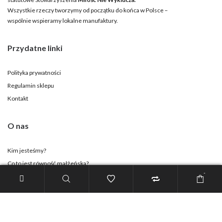
Wszystkie rzeczy tworzymy od początku do końca w Polsce –
wspólnie wspieramy lokalne manufaktury.
Przydatne linki
Polityka prywatności
Regulamin sklepu
Kontakt
O nas
Kim jesteśmy?
Co to jest równość małżeńska?
-
Strona Stowarzyszenia
Twoje konto