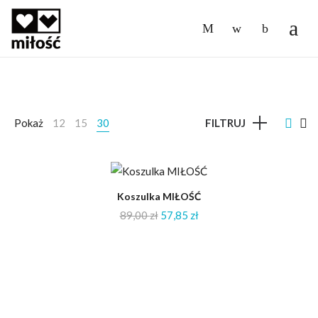
-
Pokaż
12
15
30
FILTRUJ
-35%
Koszulka MIŁOŚĆ
89,00
zł
57,85
zł