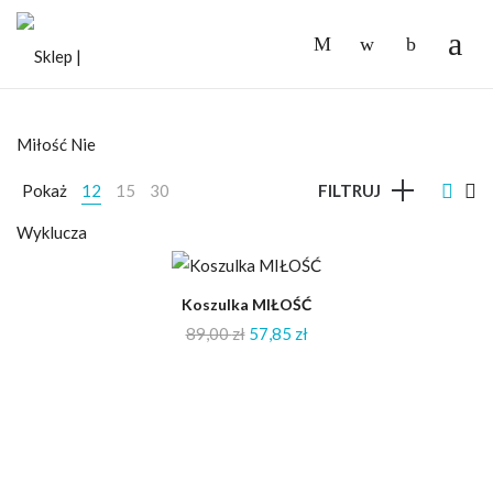
-
Pokaż
12
15
30
FILTRUJ
-35%
Koszulka MIŁOŚĆ
89,00
zł
57,85
zł