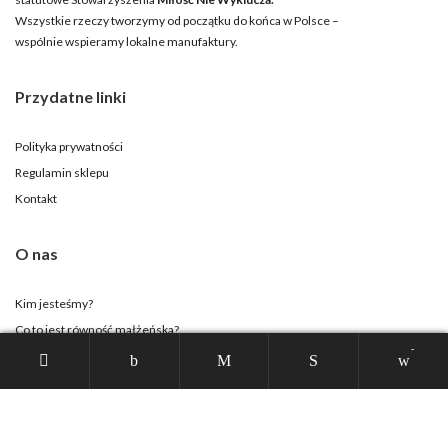
Wszystkie rzeczy tworzymy od początku do końca w Polsce –
wspólnie wspieramy lokalne manufaktury.
Przydatne linki
Polityka prywatności
Regulamin sklepu
Kontakt
O nas
Kim jesteśmy?
Co to jest równość małżeńska?
-
Strona Stowarzyszenia
Twoje konto