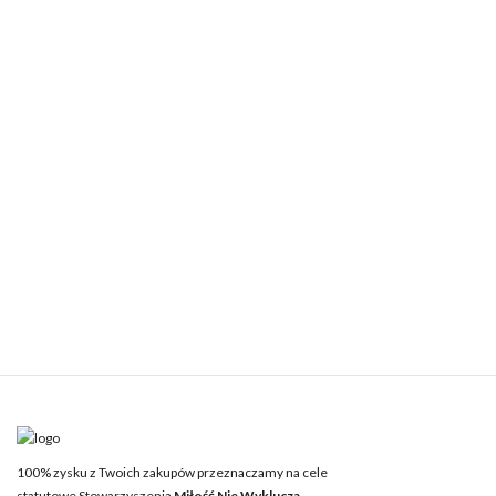
100% zysku z Twoich zakupów przeznaczamy na cele
statutowe Stowarzyszenia
Miłość Nie Wyklucza.