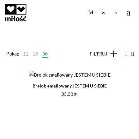
-
Pokaż
12
15
30
FILTRUJ
Brelok emaliowany JESTEM U SIEBIE
35,00
zł